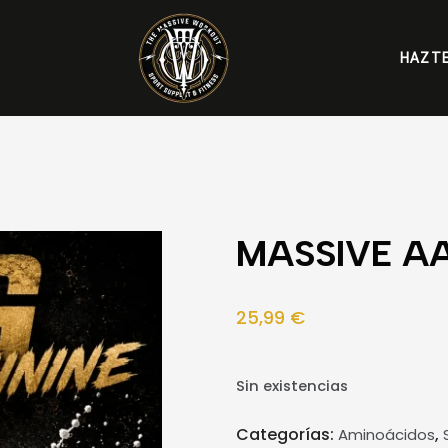
HAZTE
MASSIVE A
25,99
€
Sin existencias
Categorías:
,
Aminoácidos