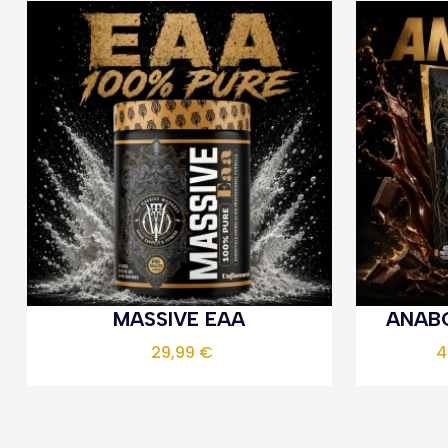
MASSIVE EAA
ANABO
29,99
€
4