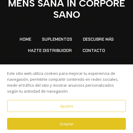
MENS SANA IN CORPORE
SANO
HOME
SUPLEMENTOS
DESCUBRE MÁS
HAZTE DISTRIBUIDOR
CONTACTO
Este sitio web utiliza cookies para mejorar tu experiencia de
navegación, permitirte compartir contenido en redes sociales,
Copyright © 2024 Massive Workout All rights
medir el tráfico del sitio y mostrar anuncios personalizados
según tu actividad de navegación.
reserved.
Ajustes
AVISO LEGAL
POLÍTICA DE PRIVACIDAD
ES
Aceptar