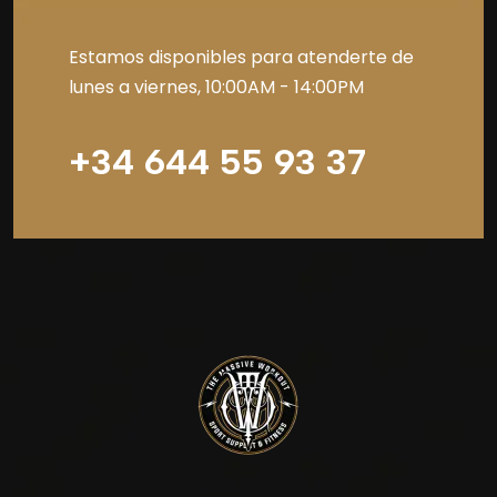
Estamos disponibles para atenderte de
lunes a viernes, 10:00AM - 14:00PM
+34 644 55 93 37